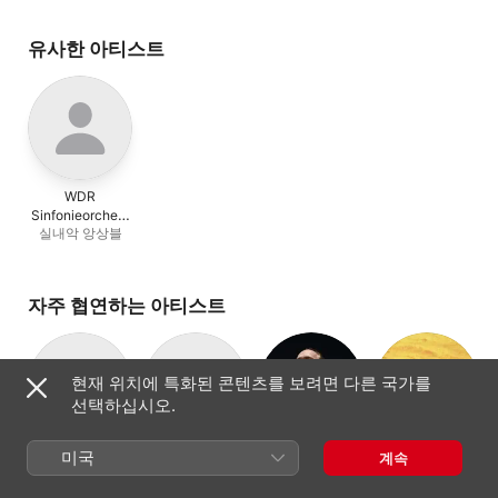
Kammerorchester
Ingolstadt
,
Storioni T
유사한 아티스트
WDR
Sinfonieorchest
실내악 앙상블
er Köln Chamber
Players
자주 협연하는 아티스트
현재 위치에 특화된 콘텐츠를 보려면 다른 국가를
선택하십시오.
Georgisches
Netherlands
얀 빌렘 데 브린트
RTÉ 국립
미국
계속
지휘자, 바이올린
Kammerorchest
Symphony
교향악단
실내 오케스트라
오케스트라
오케스트라
er Ingolstadt
Orchestra