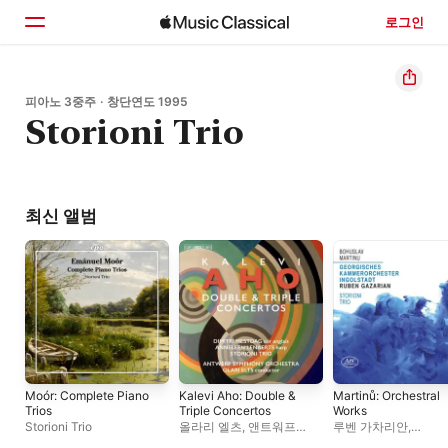
로그인
홈
피아노 3중주 · 창단연도 1995
Storioni Trio
둘러보기
검색
최신 앨범
Moór: Complete Piano
Kalevi Aho: Double &
Martinů: Orchestral
Trios
Triple Concertos
Works
Storioni Trio
올라리 엘츠
,
앤트워프
루벤 가차리안
,
심포니 오케스트라
Georgisches