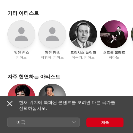
기타 아티스트
워렌 존스
마틴 카츠
프랑시스 풀랑크
호르헤 볼레트
피아노
지휘자, 피아노
작곡가, 피아노
피아노
자주 협연하는 아티스트
현재 위치에 특화된 콘텐츠를 보려면 다른 국가를
선택하십시오.
레온타인
이츠하크 펄먼
지휘자, 바이올린
프라이스
미국
계속
소프라노