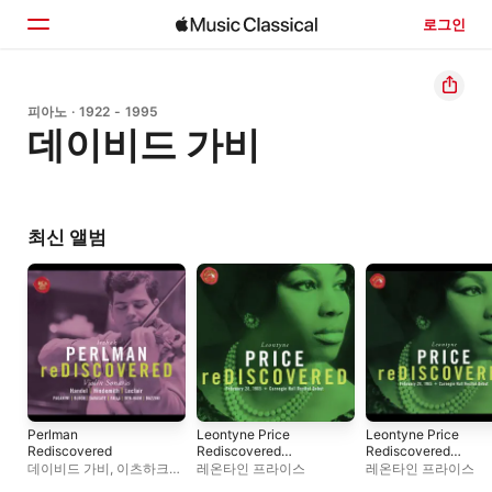
로그인
홈
피아노 · 1922 - 1995
데이비드 가비
둘러보기
검색
최신 앨범
Perlman
Leontyne Price
Leontyne Price
Rediscovered
Rediscovered
Rediscovered
Carnegie Hall
Carnegie Hall
데이비드 가비
,
이츠하크
레온타인 프라이스
레온타인 프라이스
Recital
Recital
펄먼