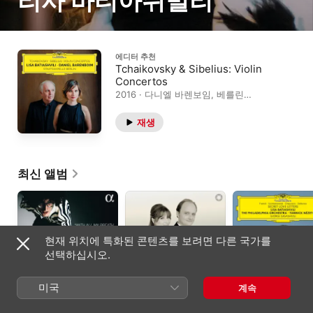
리사 바티아쉬빌리
에디터 추천
Tchaikovsky & Sibelius: Violin
Concertos
2016 · 다니엘 바렌보임, 베를린
슈타츠카펠레, 리사 바티아쉬빌리
재생
최신 앨범
현재 위치에 특화된 콘텐츠를 보려면 다른 국가를
선택하십시오.
미국
계속
Giorgi Gigashvili Plays
Future Horizons:
Secret Love Letters
Prokofiev - With All
Pieces for Oboe and
기오르기 기가슈빌리