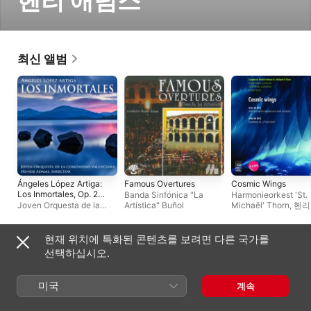
헨리 애덤스
최신 앨범
Ángeles López Artiga:
Famous Overtures
Cosmic Wings
Los Inmortales, Op. 22
Banda Sinfónica "La
Harmonieorkest 'St.
(Version for
Joven Orquesta de la
Artística" Buñol
Michaël' Thorn
,
헨리
Orchestra)
Comunidad Valenciana
,
애덤스
헨리 애덤스
현재 위치에 특화된 콘텐츠를 보려면 다른 국가를
라이브 앨범
선택하십시오.
미국
계속