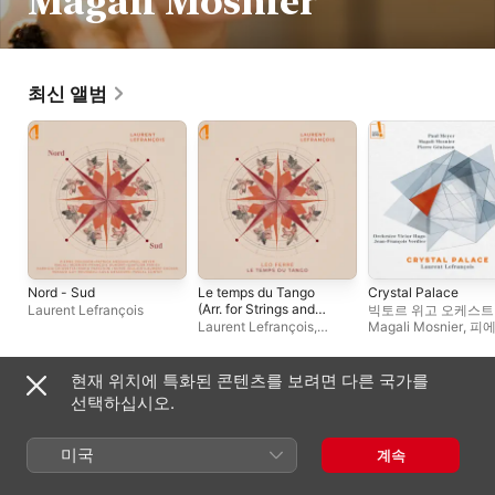
Magali Mosnier
최신 앨범
Nord - Sud
Le temps du Tango
Crystal Palace
(Arr. for Strings and
Laurent Lefrançois
빅토르 위고 오케스
Clarinet by Laurent
Laurent Lefrançois
,
Magali Mosnier
,
피
Lefrançois) - Single
Magali Mosnier
,
파트릭
제니송
,
장 프랑수아
메시나
,
파리시 사중주단
베르디에
,
폴 마이어
현재 위치에 특화된 콘텐츠를 보려면 다른 국가를
싱글 및 EP
선택하십시오.
미국
계속