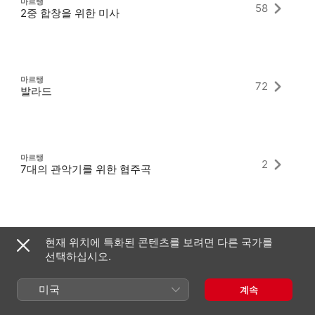
마르탱
58
2중 합창을 위한 미사
마르탱
72
발라드
마르탱
2
7대의 관악기를 위한 협주곡
마르탱
5
현재 위치에 특화된 콘텐츠를 보려면 다른 국가를
피아노 5중주
선택하십시오.
미국
계속
마르탱