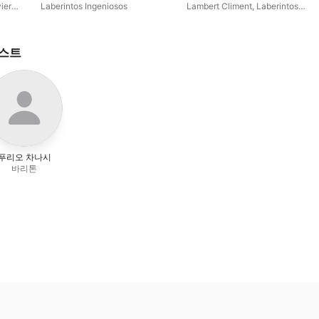
ier
Laberintos Ingeniosos
Lambert Climent
,
Laberintos
시
Ingeniosos
,
Pedro Estevan
,
Xavier Díaz-Latorre
티스트
푸리오 차나시
바리톤