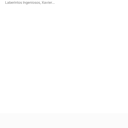
Laberintos Ingeniosos
,
Xavier
Díaz-Latorre