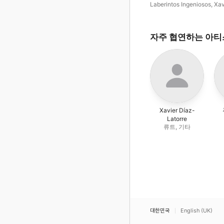
Toccatas in the New Style
Laberintos Ingeniosos
,
Xav
Díaz-Latorre
,
푸리오 차나
자주 협연하는 아
Xavier Díaz-
Latorre
류트, 기타
대한민국
English (UK)