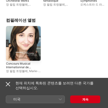
Orchestral Works
fantastique
Symphonies
장 필립 트랑블레
,
장 필립 트랑블레
,
오케스트라 드 라
오케스트라 드 라
오케스트라 드 라
프랑코포니
,
장 필립
프랑코포니
프랑코포니
트랑블레
컴필레이션 앨범
Concours Musical
Internationnal de
Montréal
장 필립 트랑블레
,
Marie-
Ève Scarfone
,
Marianne
Fiset
,
오케스트라 드 라
프랑코포니
현재 위치에 특화된 콘텐츠를 보려면 다른 국가를
기타 아티스트
선택하십시오.
미국
계속