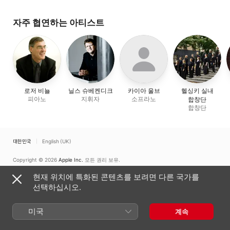
자주 협연하는 아티스트
로저 비뇰
닐스 슈베켄디크
카이아 울브
헬싱키 실내
피아노
지휘자
소프라노
합창단
합창단
대한민국
English (UK)
Copyright © 2026
Apple Inc.
모든 권리 보유.
인터넷 서비스 약관
Apple Music 및 개인정보 보호
쿠키 경고
지원
현재 위치에 특화된 콘텐츠를 보려면 다른 국가를
피드백
선택하십시오.
미국
계속