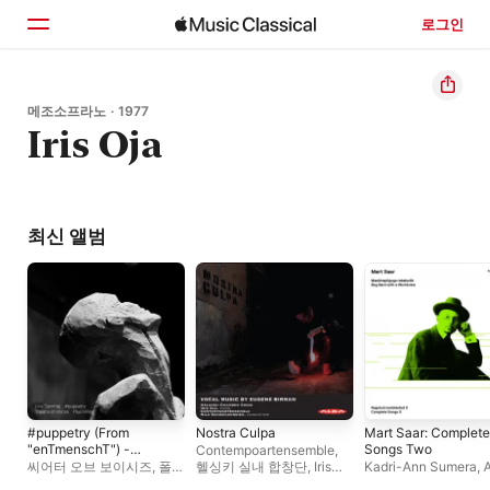
로그인
홈
메조소프라노 · 1977
Iris Oja
둘러보기
검색
최신 앨범
#puppetry (From
Nostra Culpa
Mart Saar: Complete
"enTmenschT") -
Songs Two
Contempoartensemble
,
Single
씨어터 오브 보이시즈
,
폴
헬싱키 실내 합창단
,
Iris
Kadri-Ann Sumera
,
A
힐리어
Oja
,
닐스 슈베켄디크
Karp
,
Iris Oja