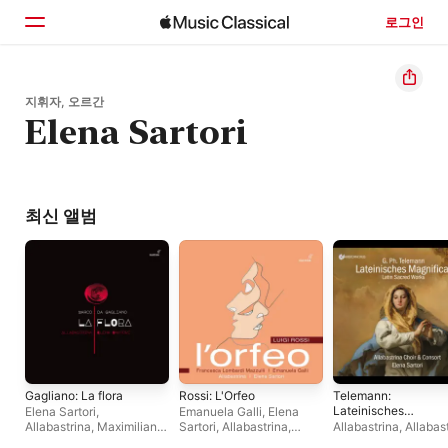
로그인
홈
지휘자, 오르간
Elena Sartori
둘러보기
검색
최신 앨범
Gagliano: La flora
Rossi: L'Orfeo
Telemann:
Lateinisches
Elena Sartori
,
Emanuela Galli
,
Elena
Magnificat
Allabastrina
,
Maximiliano
Sartori
,
Allabastrina
,
Allabastrina
,
Allabas
Danta Texeira
,
Clarissa
Alessio Tosi
,
프란체스카
Choir
,
Elena Sartori