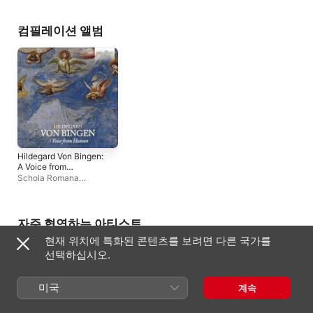
Reali
,
Marta Fumagalli
롬바르디 마출리
,
마우로
보르지오니
컴필레이션 앨범
Hildegard Von Bingen:
A Voice from
Heaven
Schola Romana
Ensemble
,
Federico
Bardazzi
,
Matelda Viola
,
Giulia Peri
,
Elena Sartori
,
Cristina Ramazzini
,
자주 협연하는 아티스트
Letizia Putignano
,
현재 위치에 특화된 콘텐츠를 보려면 다른 국가를
Stefano Sabene
,
Barbara
Zanichelli
,
Ensemble San
선택하십시오.
Felice
,
Adele Bardazzi
미국
계속