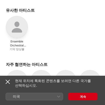
Maria Grazia Bellocchio
유사한 아티스트
Ensemble
Orchestral
기악 앙상블
Contemporain
자주 협연하는 아티스트
현재 위치에 특화된 콘텐츠를 보려면 다른 국가를
선택하십시오.
산드로 고를리
Alda Caiello
Ensemble
Daniel Kawka
미국
계속
작곡가, 지휘자
소프라노
지휘자
Orchestral
기악 앙상블
Contemporain