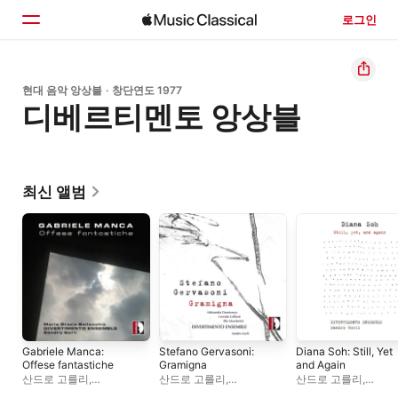
로그인
홈
현대 음악 앙상블 · 창단연도 1977
디베르티멘토 앙상블
둘러보기
검색
최신 앨범
Gabriele Manca:
Stefano Gervasoni:
Diana Soh: Still, Yet
Offese fantastiche
Gramigna
and Again
산드로 고를리
,
산드로 고를리
,
산드로 고를리
,
디베르티멘토 앙상블
,
디베르티멘토 앙상블
디베르티멘토 앙상블