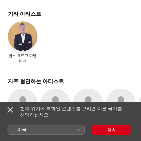
베로니크 젠스
,
Nick
나뮈르 실내 합창단
메헬렌
,
Jodie Devos
,
Pritchard
,
Ambroisine Bré
,
알렉시스 코센코
장-세바스티앙 부
,
Olivier
기타 아티스트
Césarini
,
나뮈르 실내
합창단
,
마리 리스
,
Olivier
Gourdy
,
크리스토프 루세
한스 요르그 마멜
테너
자주 협연하는 아티스트
현재 위치에 특화된 콘텐츠를 보려면 다른 국가를
선택하십시오.
나뮈르 실내
Millenium
Bruno Boterf
캐롤라인
테너
합창단
Orchestra
웨이넌츠
미국
계속
실내 합창단
고음악
소프라노
오케스트라