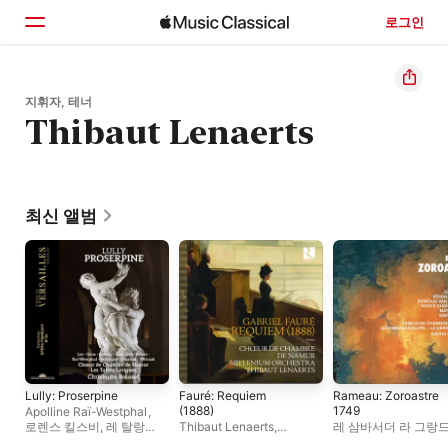
로그인
홈
지휘자, 테너
Thibaut Lenaerts
둘러보기
검색
최신 앨범
Lully: Proserpine
Fauré: Requiem
Rameau: Zoroastre
(1888)
1749
Apolline Raï-Westphal
,
로렌스 킬스비
,
레 탈랑
Thibaut Lenaerts
,
레 삼바서더 라 그랑
리리크
,
데이비드 위착
,
Millenium Orchestra
,
에퀴리
,
레이누드 반