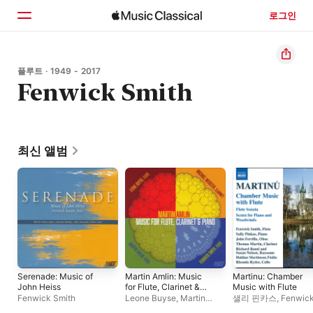
로그인
홈
플루트 · 1949 - 2017
Fenwick Smith
둘러보기
검색
최신 앨범
Serenade: Music of
Martin Amlin: Music
Martinu: Chamber
John Heiss
for Flute, Clarinet &
Music with Flute
Piano
Fenwick Smith
Leone Buyse
,
Martin
샐리 핀카스
,
Fenwic
Amlin
,
Michael Webster
Smith