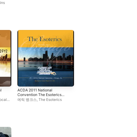
ins
l
ACDA 2011 National
Convention The Esoterics
(Live)
ocal
에릭 뱅크스
,
The Esoterics
에릭