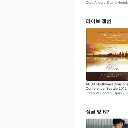
Human Rights
Coro Allegro
,
David Hodgk
라이브 앨범
ACDA Northwest Divisiona
Conference, Seattle 2012
Loren W. Ponten
,
Opus 7 V
Ensemble
,
The Esoterics
,
뱅크스
싱글 및 EP