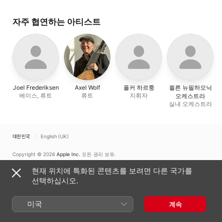
자주 협연하는 아티스트
Joel Frederiksen
Axel Wolf
폴커 하르퉁
쾰른 뉴필하모닉
베이스, 류트
류트
지휘자
오케스트라
실내 오케스트라
대한민국
English (UK)
Copyright © 2026
Apple Inc.
모든 권리 보유.
인터넷 서비스 약관
Apple Music 및 개인정보 보호
쿠키 경고
지원
현재 위치에 특화된 콘텐츠를 보려면 다른 국가를
피드백
선택하십시오.
미국
계속