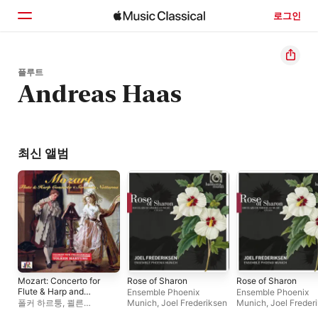
로그인
홈
플루트
Andreas Haas
둘러보기
검색
최신 앨범
Mozart: Concerto for
Rose of Sharon
Rose of Sharon
Flute & Harp and
Ensemble Phoenix
Ensemble Phoenix
Serenade No. 6
폴커 하르퉁
,
쾰른
Munich
,
Joel Frederiksen
Munich
,
Joel Freder
뉴필하모닉 오케스트라