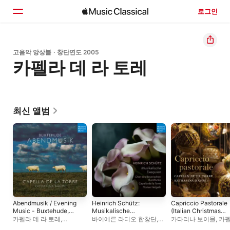
로그인
홈
고음악 앙상블 · 창단연도 2005
카펠라 데 라 토레
둘러보기
검색
최신 앨범
Abendmusik / Evening
Heinrich Schütz:
Capriccio Pastorale
Music - Buxtehude,
Musikalische
(Italian Christmas
Tunder, Grabbe
Exequien
Music)
카펠라 데 라 토레
,
바이에른 라디오 합창단
,
카타리나 보이믈
,
카펠
카타리나 보이믈
카펠라 데 라 토레
,
라 토레