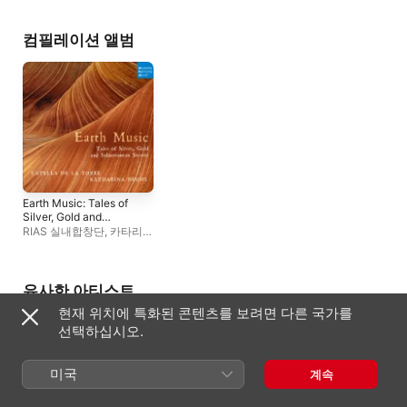
플로리안 헬가트
,
카타리나
보이믈
컴필레이션 앨범
Earth Music: Tales of
Silver, Gold and
Subterranean
RIAS 실내합창단
,
카타리나
Secrets
보이믈
,
카펠라 데 라 토레
,
Margaret Hunter
유사한 아티스트
현재 위치에 특화된 콘텐츠를 보려면 다른 국가를
선택하십시오.
미국
계속