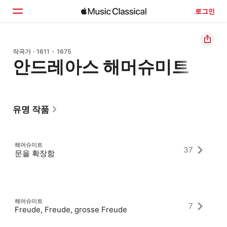
로그인
홈
작곡가 · 1611 - 1675
안드레아스 해머슈미트
둘러보기
검색
유명 작품
해머슈미트
37
문을 확장함
해머슈미트
7
Freude, Freude, grosse Freude