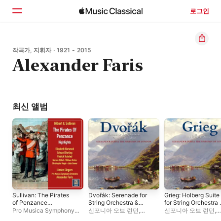
로그인
홈
작곡가, 지휘자 · 1921 - 2015
Alexander Faris
둘러보기
검색
최신 앨범
Sullivan: The Pirates
Dvořák: Serenade for
Grieg: Holberg Suite
of Penzance
String Orchestra &
for String Orchestra 
(Excerpts)
Nocturne in B Major
EP
Pro Musica Symphony
신포니아 오브 런던
,
신포니아 오브 런던
,
Orchestra
,
엘리자베스
Alexander Faris
Alexander Faris