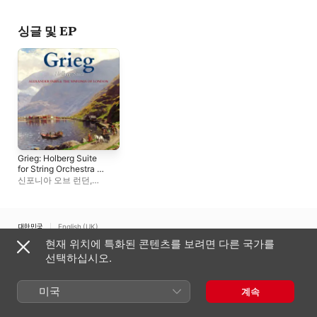
하우드
,
Edward Darling
,
Patrick Halsted
,
Alexander Faris
싱글 및 EP
Grieg: Holberg Suite
for String Orchestra -
EP
신포니아 오브 런던
,
Alexander Faris
대한민국
English (UK)
현재 위치에 특화된 콘텐츠를 보려면 다른 국가를
Copyright © 2026
Apple Inc.
모든 권리 보유.
선택하십시오.
인터넷 서비스 약관
Apple Music 및 개인정보 보호
쿠키 경고
지원
피드백
미국
계속