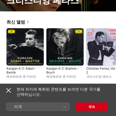
크리스티앙 페라스
최신 앨범
Karajan A-Z: Adam -
Karajan A-Z: Brahms -
Christian Ferras, Vol.
Bartók
Bruch
2
헤르베르트 폰 카라얀
헤르베르트 폰 카라얀
크리스티앙 페라스
현재 위치에 특화된 콘텐츠를 보려면 다른 국가를
라이브 앨범
선택하십시오.
미국
계속