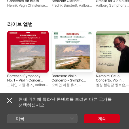
Concertos for Brass
Bentzon: Clarinet
Grosso for 4 Soloist
Concertos
Orchestra - EP
Henrik Vagn Christensen
,
Fredrik Burstedt
,
Aalborg
Aalborg Symphony
Aalborg Symphony
Symphony Orchestra
,
Orchestra
,
Giordano
Orchestra
John Kruse
Bellincampi
라이브 앨범
Borresen: Symphony
Borresen: Violin
Nørholm: Cello
No. 1 - Violin Concerto
Concerto - Symphony
Concerto, Violin
in G Major
No. 1
Concerto No 1
오웨인 아웰 휴즈
,
Aalborg
오웨인 아웰 휴즈
,
엘링 블뢴달 벵트손
,
Symphony Orchestra
,
Rebecca Hirsch
,
Aalborg
Kishiko Suzumi
,
Aal
Rebecca Hirsch
Symphony Orchestra
Symphony Orchestr
현재 위치에 특화된 콘텐츠를 보려면 다른 국가를
싱글 및 EP
선택하십시오.
미국
계속