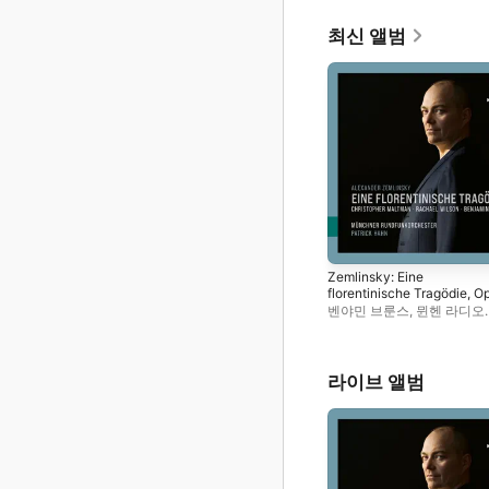
최신 앨범
Zemlinsky: Eine
florentinische Tragödie, Op
16 (Live)
벤야민 브룬스
,
뮌헨 라디오
오케스트라
,
크리스토퍼 몰
패트릭 한
,
Rachael Wilson
라이브 앨범