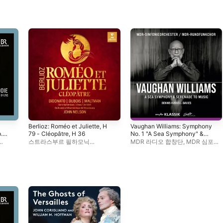
Berlioz: Roméo et Juliette, H
Vaughan Williams: Symphony
.
79 - Cléopâtre, H 36
No. 1 "A Sea Symphony" &
Serenade to Music (Live)
스트라스부르 필하모닉
MDR 라디오 합창단
,
MDR 심포니
트먼
,
오케스트라
,
시릴 뒤부아
,
오케스트라
,
데니스 러셀 데이비스
크리스토퍼 몰트먼
,
존 넬슨
,
조이스 디도나토