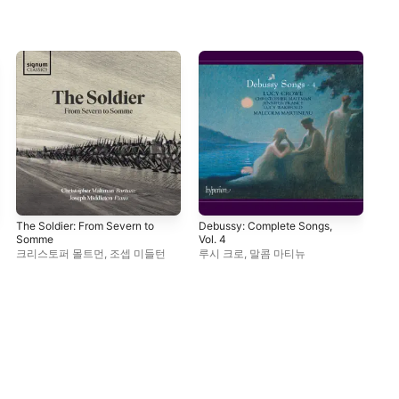
The Soldier: From Severn to
Debussy: Complete Songs,
Dec
Somme
Vol. 4
Son
크리스토퍼 몰트먼
,
조셉 미들턴
루시 크로
,
말콤 마티뉴
말
Ho
마
크