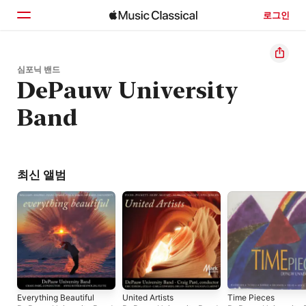
로그인
홈
심포닉 밴드
DePauw University
둘러보기
Band
검색
최신 앨범
Everything Beautiful
United Artists
Time Pieces