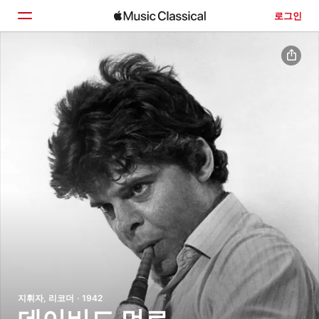
로그인
홈
둘러보기
검색
지휘자, 리코더 · 1942