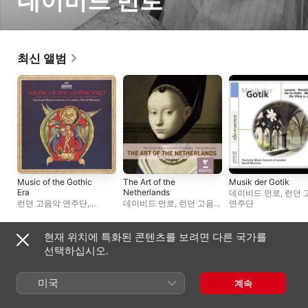
데이비드 먼로
최신 앨범
Music of the Gothic
The Art of the
Musik der Gotik
Era
Netherlands
데이비드 먼로
,
런던 
런던 고음악 연주단
,
데이비드 먼로
,
런던 고음악
연주단
데이비드 먼로
연주단
현재 위치에 특화된 콘텐츠를 보려면 다른 국가를
컴필레이션 앨범
선택하십시오.
미국
계속