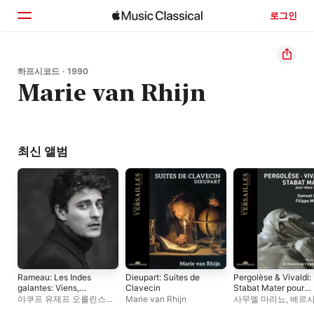
로그인
홈
하프시코드 · 1990
Marie van Rhijn
둘러보기
검색
최신 앨범
Rameau: Les Indes
Dieupart: Suites de
Pergolèse & Vivaldi:
galantes: Viens,
Clavecin
Stabat Mater pour
Hymen - Single
deux castrats
야쿠프 유제프 오를린스키
,
Marie van Rhijn
사무엘 마리뇨
,
베르
Marie van Rhijn
궁전 왕립 오페라