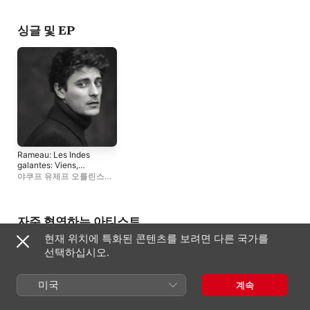
오케스트라
,
Marie v
Rhijn
,
필리포 미네차
싱글 및 EP
Rameau: Les Indes
galantes: Viens,
Hymen - Single
야쿠프 유제프 오를린스키
,
Marie van Rhijn
자주 협연하는 아티스트
현재 위치에 특화된 콘텐츠를 보려면 다른 국가를
선택하십시오.
미국
계속