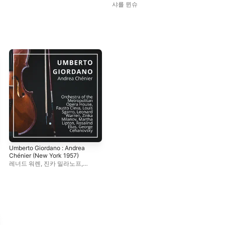
Recording)
샤를 뮌슈
빈
뵘
Umberto Giordano : Andrea
Chénier (New York 1957)
레너드 워렌
,
진카 밀라노프
,
파우스토 클레바
,
메트로폴리탄
오페라 오케스트라
,
로잘린드
엘리아스
,
마사 립튼
,
Louis Sgarro
,
조지 세하노프스키