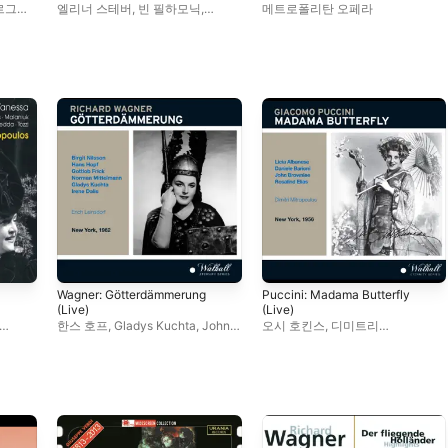
the Met)
르그
엘리너 스테버
,
빈 필하모닉
,
메트로폴리탄 오페라
국립
디미트리 미트로풀로스
,
조르지오
프레도
토치
,
이라 말라니욱
,
로잘린드
엘리아스
,
니콜라이 게다
Wagner: Götterdämmerung
Puccini: Madama Butterfly
(Live)
(Live)
한스 호프
,
Gladys Kuchta
,
John
오시 호킨스
,
디미트리
르지오
Trehy
,
마르티나 아로요
,
에리히
미트로풀로스
,
Madelaine
드
라인스도르프
,
아이린 달리스
,
Chambers
,
메트로폴리탄 오페라
Ralph Herbert
,
로잘린드
오케스트라
,
조지 세하노프스키
,
엘리아스
,
메트로폴리탄 오페라
리치아 알바네세
,
알레시오 데
합창단
,
Charles Kuestner
,
파올리스
,
메트로폴리탄 오페라
Norman Mittelmann
,
합창단
,
로잘린드 엘리아스
,
메트로폴리탄 오페라 오케스트라
,
Daniele Barioni
,
존 브라운리
,
고트롭 프리크
,
비르기트 닐손
,
장
로렌스 데이비드슨