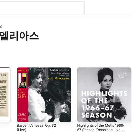
20
 엘리아스
Barber: Vanessa, Op. 32
Highlights of the Met's 1966-
(Live)
67 Season (Recorded Live at