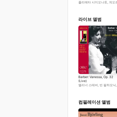
줄리에타 시미오나토
,
게오
솔티
,
Geraint Evans
,
로마 
오페라 극장 오케스트라
,
알
크라우스
,
미렐라 프레니
라이브 앨범
Barber: Vanessa, Op. 32
(Live)
엘리너 스테버
,
빈 필하모닉
,
디미트리 미트로풀로스
,
조
토치
,
이라 말라니욱
,
로잘린
엘리아스
,
니콜라이 게다
컴필레이션 앨범