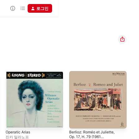
로그인
Operatic Arias
Berlioz: Roméo et Juliette,
Moz
Op. 17, H. 79 (1961
Ope
진카 밀라노프