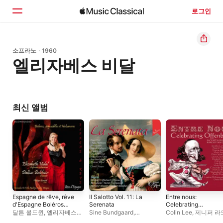
로그인
홈
소프라노 · 1960
엘리자베스 비달
둘러보기
검색
최신 앨범
Espagne de rêve, rêve
Il Salotto Vol. 11: La
Entre nous:
d'Espagne Boléros
Serenata
Celebrating
séguedilles et
Offenbach
달튼 볼드윈
,
엘리자베스
Sine Bundgaard
,
Colin Lee
,
제니퍼 라
Habaneras (feat.
비달
엘리자베스 비달
,
배리
Andre Cognet
,
Alexa