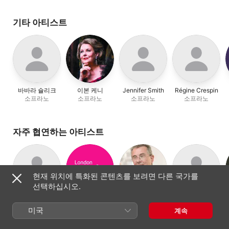
Philippe Bernold)
뱅크스
,
롤랜드 우드
,
Sherman
,
다이애나
마젤라 쿨라
,
다이애나
몬태규
,
런던 필하모
몬태규
,
David Harper
,
오케스트라
,
Cassand
기타 아티스트
마크 스톤
,
Paul Austin
Berthon
,
엘리자베스
Kelly
,
Bruce Ford
로익 펠릭스
,
데이비
패리
,
로라 클레이콤
,
Le Brocq
,
Mark Wild
마크 스톤
,
알라스테
마일스
,
이본 케니
바바라 슐리크
이본 케니
Jennifer Smith
Régine Crespin
소프라노
소프라노
소프라노
소프라노
자주 협연하는 아티스트
현재 위치에 특화된 콘텐츠를 보려면 다른 국가를
선택하십시오.
달튼 볼드윈
런던 필하모닉
데이비드 패리
로익 펠릭스
피아노
지휘자
테너
오케스트라
미국
계속
오케스트라