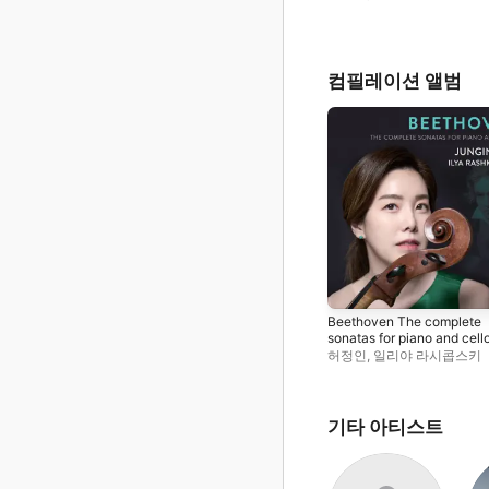
컴필레이션 앨범
Beethoven The complete
sonatas for piano and cell
허정인
,
일리야 라시콥스키
기타 아티스트