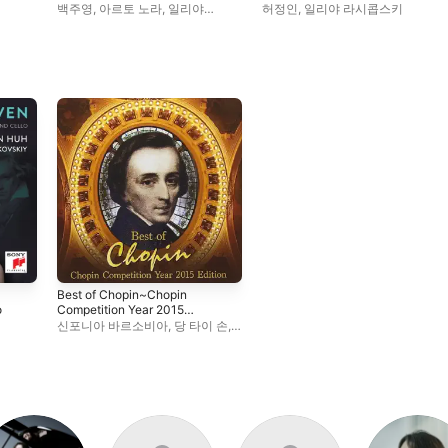
백주영
,
아르토 노라
,
일리야
허정인
,
일리야 라시콥스키
라시콥스키
,
랄프 고토니
Best of Chopin~Chopin
o
Competition Year 2015
Edition
신포니아 바르소비아
,
당 타이 손
,
일리야 라시콥스키
,
예지
막시미우크