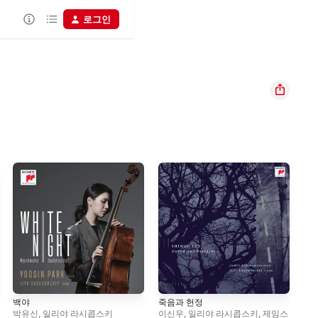
로그인
백야
죽음과 헌정
Pur
박유신
,
일리야 라시콥스키
이신우
,
일리야 라시콥스키
,
제임스
양