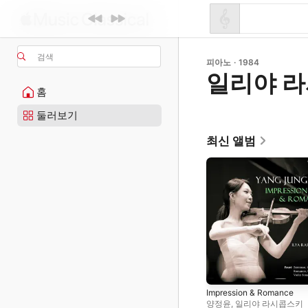
검색
피아노 · 1984
일리야 
홈
둘러보기
최신 앨범
Impression & Romance
양정윤
,
일리야 라시콥스키