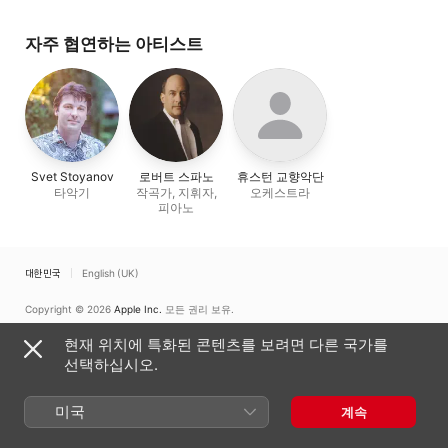
Svet Stoyanov
자주 협연하는 아티스트
Svet Stoyanov
로버트 스파노
휴스턴 교향악단
타악기
작곡가, 지휘자,
오케스트라
피아노
대한민국
English (UK)
Copyright © 2026
Apple Inc.
모든 권리 보유.
인터넷 서비스 약관
Apple Music 및 개인정보 보호
쿠키 경고
지원
현재 위치에 특화된 콘텐츠를 보려면 다른 국가를
피드백
선택하십시오.
미국
계속