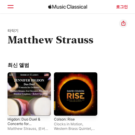
로그인
홈
타악기
Matthew Strauss
둘러보기
검색
최신 앨범
Higdon: Duo Duel &
Colson: Rise
Concerto for
Clocks in Motion
,
Orchestra
Matthew Strauss
,
로버트
Western Brass Quintet
,
스파노
,
휴스턴 교향악단
,
Capitol Quartet