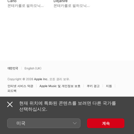
Carlo
Déjanire
몬테카를로 필하모닉
몬테카를로 필하모닉
오케스트라
,
피에르 뒤무소
,
오케스트라
,
제롬 부틸리에
,
장-프랑수아 보라스
안나 도슬리
,
아나이스
콘스탄스
,
줄리앙 드란
,
카즈키 야마다
,
케이트
올드리치
,
몬테-카를로
오페라 합창단
대한민국
English (UK)
Copyright © 2026
Apple Inc.
모든 권리 보유.
인터넷 서비스 약관
Apple Music 및 개인정보 보호
쿠키 경고
지원
피드백
현재 위치에 특화된 콘텐츠를 보려면 다른 국가를
선택하십시오.
미국
계속