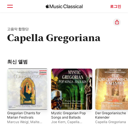
로그인
홈
고음악 합창단
Capella Gregoriana
둘러보기
검색
최신 앨범
Gregorian Chants for
Mystic Gregorian Pop
Der Gregorianische
Marian Festivals
Songs and Ballads
Kalender
Marcus Weigl
,
Malte
Joe Kern
,
Capella
Capella Gregoriana
Müller
,
CantArte
Gregoriana