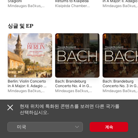
Stagioni
Returns to Klaipeda
in A Major: II. Adagio
Single
Mindaugas Bačkus
,
Klaipėda Chamber
Mindaugas Bačkus
,
Klaipėda Chamber
Orchestra
,
Mindaugas
Klaipėda Chamber
Orchestra
Bačkus
Orchestra
,
Konrad L
싱글 및 EP
Berlin: Violin Concerto
Bach: Brandeburg
Bach: Brandeburg
in A Major: II. Adagio -
Concerto No. 4 in G
Concerto No. 3 in G
Single
Major, BWV 1049 -
Major, BWV 1048 -
Mindaugas Bačkus
,
Mindaugas Bačkus
,
Mindaugas Bačkus
,
Single
Single
Klaipėda Chamber
Klaipėda Chamber
Vincent Bernhardt
,
Orchestra
,
Konrad Levick
Orchestra
,
Vincent
Klaipėda Chamber
Bernhardt
Orchestra
현재 위치에 특화된 콘텐츠를 보려면 다른 국가를
컴필레이션 앨범
선택하십시오.
미국
계속