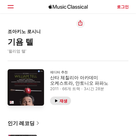
로그인
홈
조아키노 로시니
기욤 텔
둘러보기
‘윌리엄 텔’
검색
에디터 추천
산타 체칠리아 아카데미
오케스트라, 안토니오 파파노
2011 · 66개 트랙 · 3시간 28분
재생
인기 레코딩