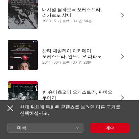
내셔널 필하모닉 오케스트라,
리카르도 샤이
1980 · 51개 트랙 · 3시간 54분
산타 체칠리아 아카데미
오케스트라, 안토니오 파파노
2011 · 66개 트랙 · 3시간 28분
빈 슈타츠오퍼 오케스트라, 파비오
루이지
2016 · 36개 트랙 · 3시간 11분
현재 위치에 특화된 콘텐츠를 보려면 다른 국가를
선택하십시오.
미국
계속
리카르도 무티