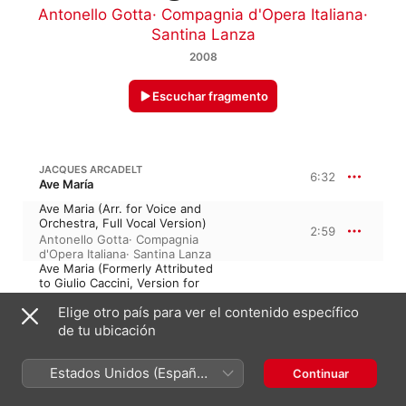
Antonello Gotta
·
Compagnia d'Opera Italiana
·
Santina Lanza
2008
Escuchar fragmento
JACQUES ARCADELT
6:32
Ave María
Ave Maria (Arr. for Voice and
Orchestra, Full Vocal Version)
2:59
Antonello Gotta
·
Compagnia
d'Opera Italiana
·
Santina Lanza
Ave Maria (Formerly Attributed
to Giulio Caccini, Version for
Voice and Orchestra, Full Vocal
3:32
Elige otro país para ver el contenido específico
Version)
Compagnia d'Opera Italiana
·
de tu ubicación
Antonello Gotta
·
Santina Lanza
Estados Unidos (Español
Continuar
GEORGE FRIDERIC HANDEL
México)
Serse, HWV 40 · “Jerjes”