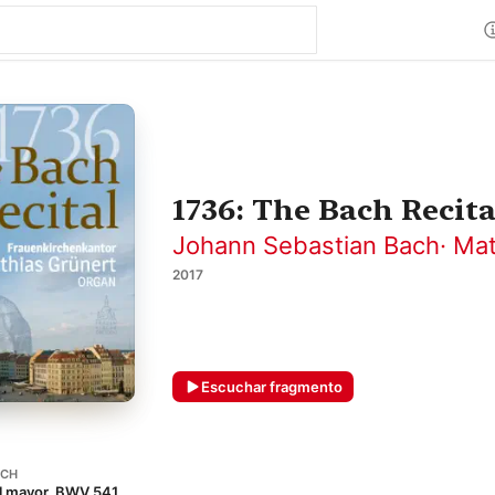
1736: The Bach Recita
Johann Sebastian Bach
·
Mat
2017
Escuchar fragmento
ACH
ol mayor, BWV 541