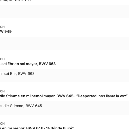
ACH
WV 949
ACH
öh sei Ehr en sol mayor, BWV 663
öh' sei Ehr, BWV 663
ACH
 die Stimme en mi bemol mayor, BWV 645 · “Despertad, nos llama la voz”
uns die Stimme, BWV 645
ACH
hin en mi menor, BWV 646 · “A dónde huiré”