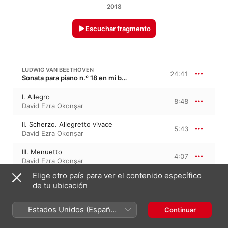
2018
Escuchar fragmento
LUDWIG VAN BEETHOVEN
24:41
Sonata para piano n.º 18 en mi bemol mayor, Op. 31/3 · “La caza”
I. Allegro
8:48
David Ezra Okonşar
II. Scherzo. Allegretto vivace
5:43
David Ezra Okonşar
III. Menuetto
4:07
David Ezra Okonşar
Elige otro país para ver el contenido específico
IV. Presto con fuoco
6:02
de tu ubicación
David Ezra Okonşar
Estados Unidos (Español
Continuar
LUDWIG VAN BEETHOVEN
8:16
México)
Sonata para piano n.º 19 en sol menor, Op. 49/1