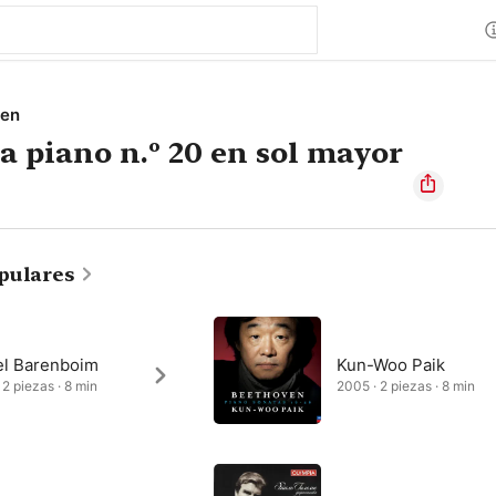
ven
a piano n.º 20 en sol mayor
pulares
el Barenboim
Kun-Woo Paik
 2 piezas · 8 min
2005 · 2 piezas · 8 min