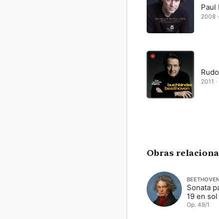
Paul
2008 ·
Rudo
2011 ·
Obras relacion
BEETHOVE
Sonata pa
19 en so
Op. 49/1