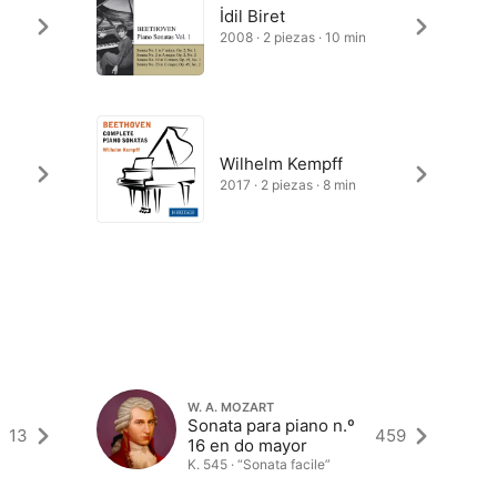
İdil Biret
2008 · 2 piezas · 10 min
Wilhelm Kempff
2017 · 2 piezas · 8 min
W. A. MOZART
Sonata para piano n.º
13
459
16 en do mayor
K. 545 · “Sonata facile”