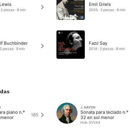
 Lewis
Emil Gilels
 2 piezas · 8 min
2005 · 2 piezas · 8 min
lf Buchbinder
Fazıl Say
 2 piezas · 9 min
2019 · 2 piezas · 8 min
adas
N
J. HAYDN
ra piano n.º
Sonata para teclado n.º
185
l menor
32 en sol menor
Hob. XVI/44