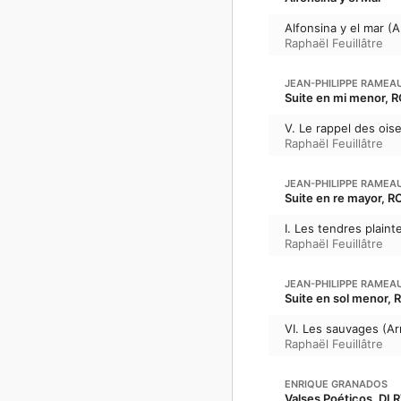
Alfonsina y el mar (A
Raphaël Feuillâtre
JEAN-PHILIPPE RAMEA
Suite en mi menor, 
V. Le rappel des ois
Raphaël Feuillâtre
JEAN-PHILIPPE RAMEA
Suite en re mayor, R
I. Les tendres plaint
Raphaël Feuillâtre
JEAN-PHILIPPE RAMEA
Suite en sol menor, 
VI. Les sauvages (Arr
Raphaël Feuillâtre
ENRIQUE GRANADOS
Valses Poéticos, DLR