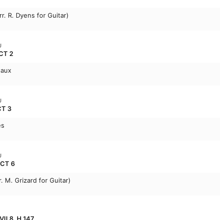
rr. R. Dyens for Guitar)
U
RCT 2
eaux
U
CT 3
es
U
RCT 6
. M. Grizard for Guitar)
VII 8, H 147