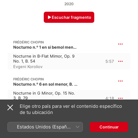
2020
Escuchar fragmento
FRÉDÉRIC CHOPIN
Nocturno n.º 1 en si bemol menor, B. 54/1, Op. 9/1 · “Murmullos del Sena 1”
Nocturne in B-Flat Mimor, Op. 9
No. 1, B. 54
5:57
Evgeni Koroliov
FRÉDÉRIC CHOPIN
Nocturno n.º 6 en sol menor, B. 79, Op. 15/3 · “Céfiros 3”
Nocturne in G Minor, Op. 15 No.
3, B. 79
4:18
Evgeni Koroliov
Elige otro país para ver el contenido específico
de tu ubicación
FRÉDÉRIC CHOPIN
Vals n.º 13 en re bemol mayor, B. 40, Op. 70/3
Estados Unidos (Español
Continuar
Valse in F Minor, Op. 70 No. 2,
México)
B. 138
3:10