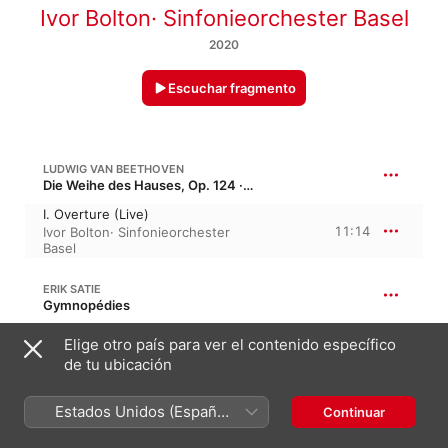
Ivor Bolton
·
Sinfonieorchester Basel
2020
Escuchar fragmento
LUDWIG VAN BEETHOVEN
Die Weihe des Hauses, Op. 124 · “Consecration of the House”
I. Overture (Live)
11:14
Ivor Bolton
·
Sinfonieorchester
Basel
ERIK SATIE
Gymnopédies
III. Lent et douloureux
Elige otro país para ver el contenido específico
(orchestrated by Claude
de tu ubicación
Debussy) [Live]
4:01
Ivor Bolton
·
Sinfonieorchester
Basel
Estados Unidos (Español
Continuar
México)
RICHARD STRAUSS