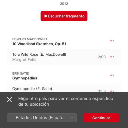
2012
Escuchar fragmento
EDWARD MACDOWELL
10 Woodland Sketches, Op. 51
To a Wild Rose (E. MacDowell)
2:03
Margret Feils
ERIK SATIE
Gymnopédies
Gymnopedie (E. Satie)
3:58
Margret Feils
Elige otro país para ver el contenido específico
de tu ubicación
VON FREMDEN LÄNDERN UND MENSCHEN (R. SCHUMANN)
Estados Unidos (Español
Continuar
Von fremden Ländern und
México)
Menschen (R. Schumann)
2:04