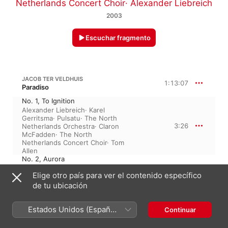
Netherlands Concert Choir
·
Alexander Liebreich
2003
Escuchar fragmento
JACOB TER VELDHUIS
1:13:07
Paradiso
No. 1, To Ignition
Alexander Liebreich
·
Karel
Gerritsma
·
Pulsatu
·
The North
3:26
Netherlands Orchestra
·
Claron
McFadden
·
The North
Netherlands Concert Choir
·
Tom
Allen
No. 2, Aurora
Alexander Liebreich
·
Claron
Elige otro país para ver el contenido específico
McFadden
·
Tom Allen
·
Karel
6:11
Gerritsma
·
Pulsatu
·
The North
de tu ubicación
Netherlands Orchestra
·
The
North Netherlands Concert
Estados Unidos (Español
Choir
Continuar
No. 3, Cielo del sole
México)
Karel Gerritsma
·
Pulsatu
·