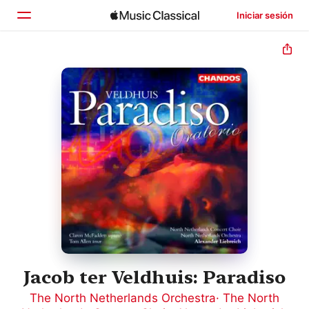
Iniciar sesión
Inicio
Explorar
Buscar
Jacob ter Veldhuis: Paradiso
The North Netherlands Orchestra
·
The North