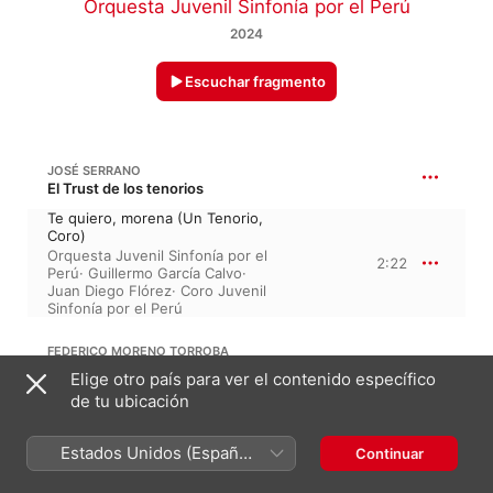
Orquesta Juvenil Sinfonía por el Perú
2024
Escuchar fragmento
JOSÉ SERRANO
El Trust de los tenorios
Te quiero, morena (Un Tenorio,
Coro)
Orquesta Juvenil Sinfonía por el
2:22
Perú
·
Guillermo García Calvo
·
Juan Diego Flórez
·
Coro Juvenil
Sinfonía por el Perú
FEDERICO MORENO TORROBA
Luisa Fernanda
Elige otro país para ver el contenido específico
De este apacible rincón de
de tu ubicación
Madrid (Javier)
3:23
Guillermo García Calvo
·
Juan
Estados Unidos (Español
Continuar
Diego Flórez
·
Orquesta Juvenil
Sinfonía por el Perú
México)