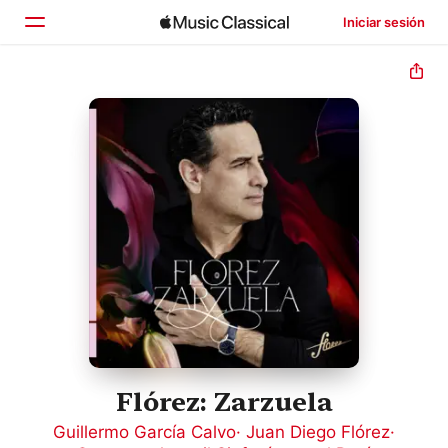
Iniciar sesión
Inicio
Explorar
Buscar
Flórez: Zarzuela
Guillermo García Calvo
·
Juan Diego Flórez
·