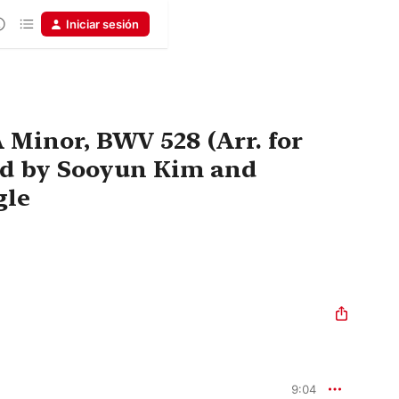
Iniciar sesión
A Minor, BWV 528 (Arr. for
rd by Sooyun Kim and
gle
9:04