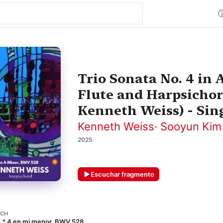
Trio Sonata No. 4 in 
Flute and Harpsicho
Kenneth Weiss) - Sin
Kenneth Weiss
·
Sooyun Kim
2025
Escuchar fragmento
ACH
n.º 4 en mi menor, BWV 528