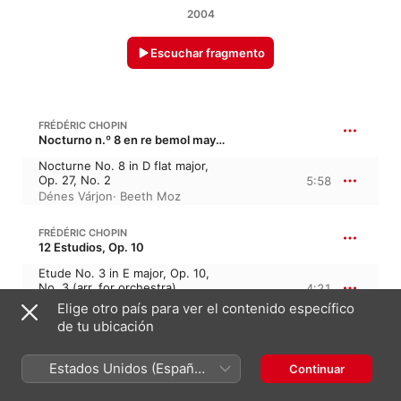
2004
Escuchar fragmento
FRÉDÉRIC CHOPIN
Nocturno n.º 8 en re bemol mayor, B. 96, Op. 27/2 · “Les plaintives 2”
Nocturne No. 8 in D flat major,
Op. 27, No. 2
5:58
Dénes Várjon
·
Beeth Moz
FRÉDÉRIC CHOPIN
12 Estudios, Op. 10
Etude No. 3 in E major, Op. 10,
No. 3 (arr. for orchestra)
4:21
Béla Bánfalvi
·
Budapest Strings
Elige otro país para ver el contenido específico
de tu ubicación
FRÉDÉRIC CHOPIN
24 Preludios, C. 166-189, Op. 28
Estados Unidos (Español
Continuar
Prelude No. 15 in D flat major,
México)
Op. 28, No. 15, "Raindrop"
5:39