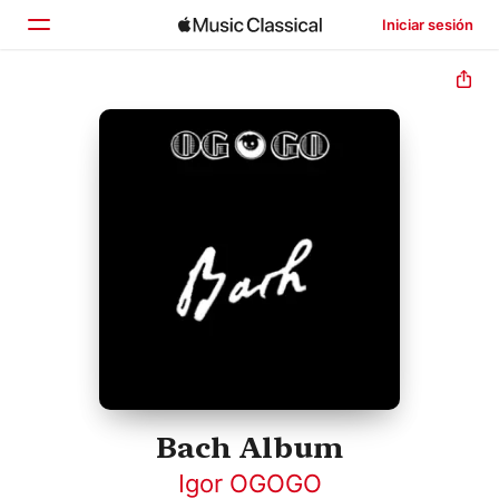
Iniciar sesión
Inicio
Explorar
Buscar
Bach Album
Igor OGOGO