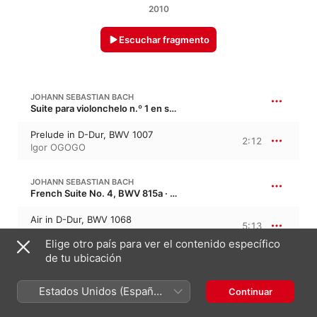
2010
Escuchar fragmento
JOHANN SEBASTIAN BACH
Suite para violonchelo n.º 1 en sol mayor, BWV 1007
Prelude in D-Dur, BWV 1007
2:12
Igor OGOGO
JOHANN SEBASTIAN BACH
French Suite No. 4, BWV 815a · “Suite francesa n.º 4”
Air in D-Dur, BWV 1068
5:13
Igor OGOGO
Elige otro país para ver el contenido específico
de tu ubicación
JOHANN SEBASTIAN BACH
Preludio en do menor, BWV 999
Estados Unidos (Español
Continuar
México)
Prelude in C-Moll, BWV 999
1:56