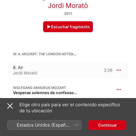
Jordi Moratò
2011
Escuchar fragmento
W. A. MOZART: THE LONDON NOTEBOOK IN A FLAT MAJOR, K. 109B
8. Air
2:26
Jordi Moratò
WOLFGANG AMADEUS MOZART
Vesperae solennes de confessore en do mayor, K. 339, KV 339 · “Vísperas solemnes de confesor”
Lauate Dominum
Elige otro país para ver el contenido específico
4:08
Jordi Moratò
de tu ubicación
Estados Unidos (Español
Continuar
W. A. MOZART: AVE VERUM IN A MAJOR, K. 618
México)