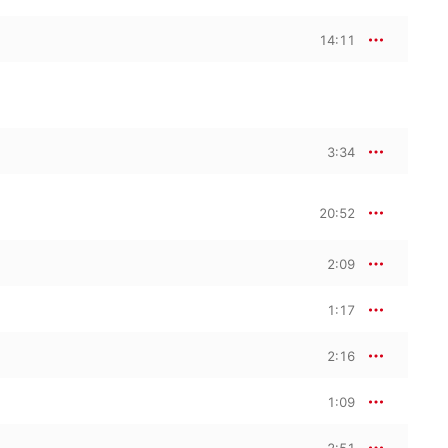
14:11
3:34
20:52
2:09
1:17
2:16
1:09