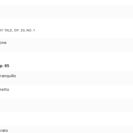
 TALE, OP. 20, NO. 1
ione
Op. 65
ranquillo
gretto
rato