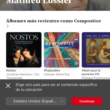
Mathieu Lussier
Álbumes más recientes como Compositor
Nostos
Rhapsodies
Album pour la
jeunesse XXI
Jonathan Nemtanu
·
Clio
Céleste-Marie Roy
Theodoridis
Philippe Prud'homm
Jean-Guy Boisvert
Elige otro país para ver el contenido específico
de tu ubicación
Álbumes más recientes como Artista
Estados Unidos (Español
Continuar
México)