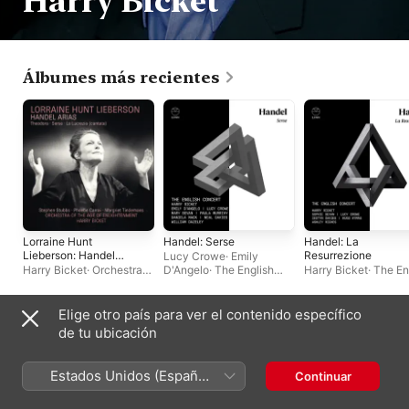
Harry Bicket
Álbumes más recientes
Lorraine Hunt
Handel: Serse
Handel: La
Lieberson: Handel
Resurrezione
Lucy Crowe
·
Emily
Arias (2025
Harry Bicket
·
Orchestra
D'Angelo
·
The English
Harry Bicket
·
The En
Remastered
of the Age of
Concert
·
Harry Bicket
Concert
Version)
Enlightenment
·
Lorraine
Hunt Lieberson
Elige otro país para ver el contenido específico
Sencillos y EP
de tu ubicación
Estados Unidos (Español
Continuar
México)