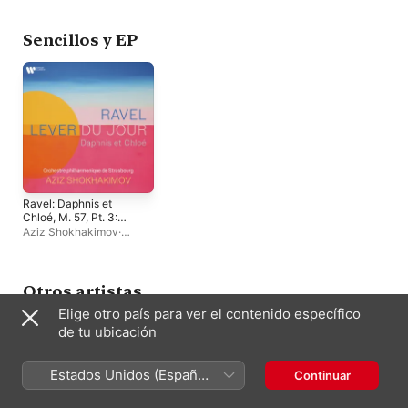
Strasbourg
·
Aziz
Rhin
·
Orchestre
Philharmonique de
Shokhakimov
Philharmonique de
Strasbourg
Strasbourg
Sencillos y EP
Ravel: Daphnis et
Chloé, M. 57, Pt. 3:
Lever du jour -
Aziz Shokhakimov
·
Single
Chœurs de l'Opéra du
Rhin
·
Orchestre
Philharmonique de
Strasbourg
Otros artistas
Elige otro país para ver el contenido específico
de tu ubicación
Estados Unidos (Español
Continuar
México)