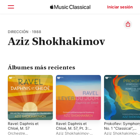
Iniciar sesión
Inicio
DIRECCIÓN · 1988
Aziz Shokhakimov
Explorar
Buscar
Álbumes más recientes
Ravel: Daphnis et
Ravel: Daphnis et
Prokofiev: Symphon
Chloé, M. 57
Chloé, M. 57, Pt. 3:
No. 1 "Classical",
Lever du jour -
Suites Nos. 1 & 2 fr
Orchestre
Aziz Shokhakimov
·
Aziz Shokhakimov
·
Single
Romeo and Juliet
Philharmonique de
Chœurs de l'Opéra du
Orchestre